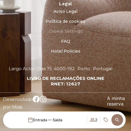
Legal
Aviso Legal
Política de cookies
Cookie Settings
FAQ
Hotel Policies
Largo Actor Dias 75
4000-192
Porto
Portugal
LIVRO DE RECLAMAÇÕES ONLINE
RNET: 12627
A minha
Desenvolvido
reserva
por
Mirai
Entrada — Saída
2