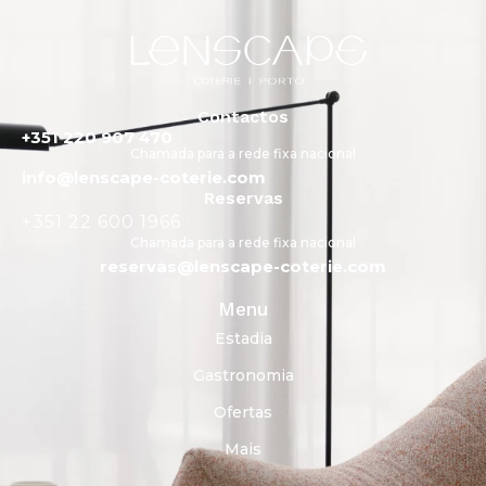
Contactos
+351 220 907 470
Chamada para a rede fixa nacional
info@lenscape-coterie.com
Reservas
+351 22 600 1966
Chamada para a rede fixa nacional
reservas@lenscape-coterie.com
Menu
Estadia
Gastronomia
Ofertas
Mais