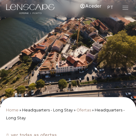
Aceder
PT
Home
»
Headquarters - Long Stay
»
Ofertas
»
Headquarters -
Long Stay
ver todas as ofertas