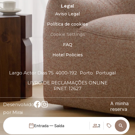
Legal
Aviso Legal
Política de cookies
Cookie Settings
FAQ
Hotel Policies
Largo Actor Dias 75
4000-192
Porto
Portugal
LIVRO DE RECLAMAÇÕES ONLINE
RNET: 12627
A minha
Desenvolvido
reserva
por
Mirai
Entrada — Saída
2