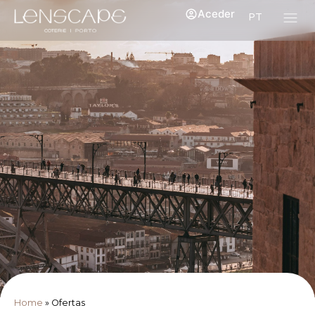
Aceder
PT
Home
»
Ofertas