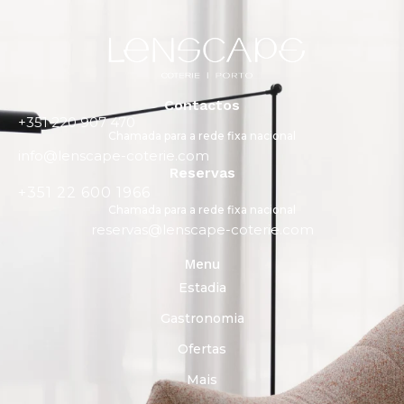
Contactos
+351 220 907 470
Chamada para a rede fixa nacional
info@lenscape-coterie.com
Reservas
+351 22 600 1966
Chamada para a rede fixa nacional
reservas@lenscape-coterie.com
Menu
Estadia
Gastronomia
Ofertas
Mais