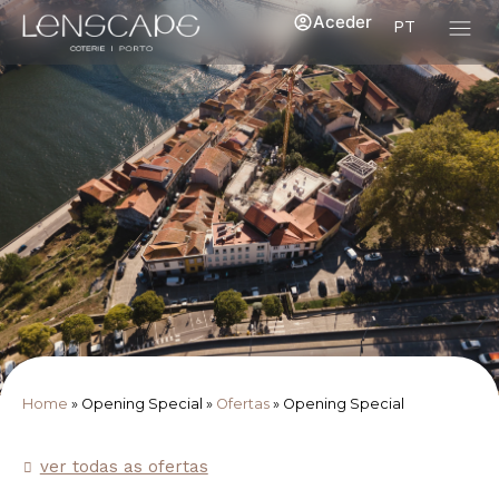
Aceder
PT
Home
»
Opening Special
»
Ofertas
»
Opening Special
ver todas as ofertas