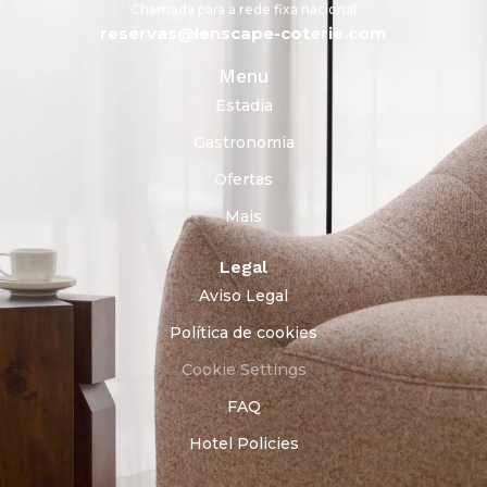
Chamada para a rede fixa nacional
reservas@lenscape-coterie.com
Menu
Estadia
Gastronomia
Ofertas
Mais
Legal
Aviso Legal
Política de cookies
Cookie Settings
FAQ
Hotel Policies