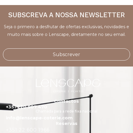
SUBSCREVA A NOSSA NEWSLETTER
Seja o primeiro a desfrutar de ofertas exclusivas, novidades e
muito mais sobre o Lenscape, diretamente no seu email.
Subscrever
Contactos
+351 220 907 470
Chamada para a rede fixa nacional
info@lenscape-coterie.com
Reservas
+351 22 600 1966